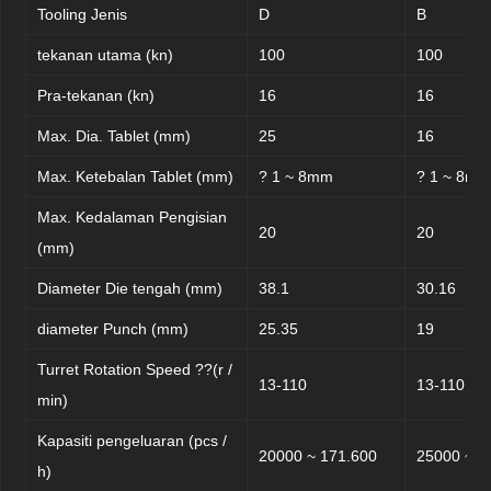
Tooling Jenis
D
B
tekanan utama (kn)
100
100
Pra-tekanan (kn)
16
16
Max. Dia. Tablet (mm)
25
16
Max. Ketebalan Tablet (mm)
? 1 ~ 8mm
? 1 ~ 8m
Max. Kedalaman Pengisian
20
20
(mm)
Diameter Die tengah (mm)
38.1
30.16
diameter Punch (mm)
25.35
19
Turret Rotation Speed ??(r /
13-110
13-110
min)
Kapasiti pengeluaran (pcs /
20000 ~ 171.600
25000 ~ 2
h)