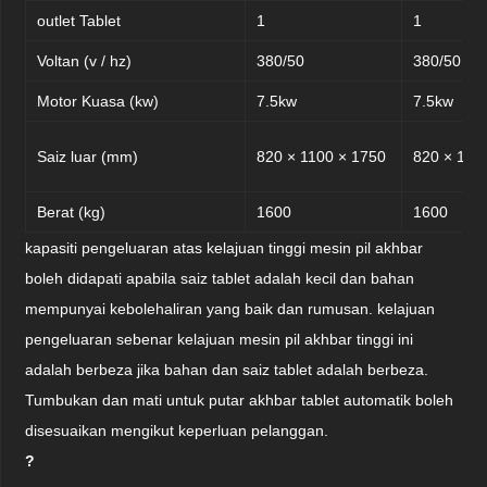
outlet Tablet
1
1
Voltan (v / hz)
380/50
380/50
Motor Kuasa (kw)
7.5kw
7.5kw
Saiz luar (mm)
820 × 1100 × 1750
820 × 110
Berat (kg)
1600
1600
kapasiti pengeluaran atas kelajuan tinggi mesin pil akhbar
boleh didapati apabila saiz tablet adalah kecil dan bahan
mempunyai kebolehaliran yang baik dan rumusan. kelajuan
pengeluaran sebenar kelajuan mesin pil akhbar tinggi ini
adalah berbeza jika bahan dan saiz tablet adalah berbeza.
Tumbukan dan mati untuk putar akhbar tablet automatik boleh
disesuaikan mengikut keperluan pelanggan.
?