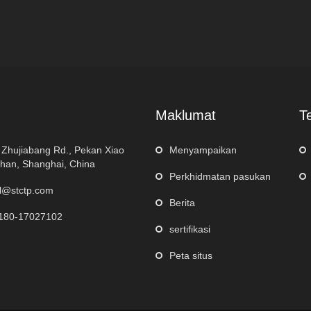
Maklumat
T
 Zhujiabang Rd., Pekan Xiao
Menyampaikan
han, Shanghai, China
Perkhidmatan pasukan
l@stctp.com
Berita
180-17027102
sertifikasi
Peta situs