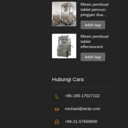
Mesin pembuat
tablet pencuci
pinggan dua
lapisan
lebih lagi
Mesin pembuat
tablet
effervescent
lebih lagi
Hubungi Cara
+86-180-17027102

michael@stctp.com

+86-21-57668600
