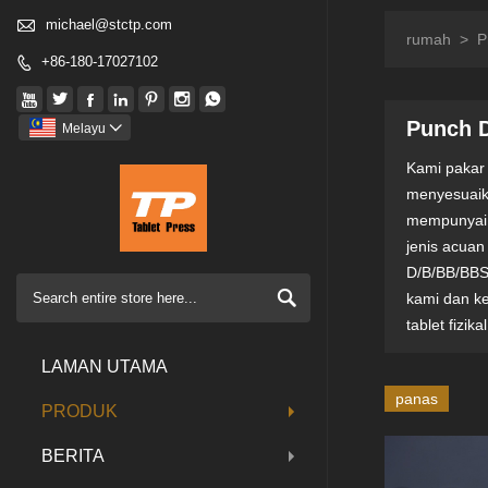

michael@stctp.com
rumah
>
P
+86-180-17027102








Punch 
Melayu

Kami pakar
menyesuaik
mempunyai 
jenis acuan
D/B/BB/BBS

kami dan k
tablet fizika
LAMAN UTAMA
panas
PRODUK
BERITA