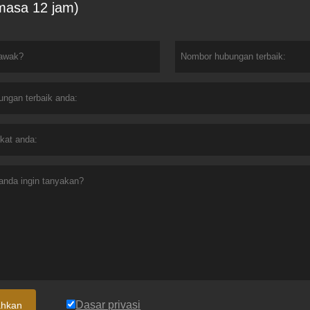
masa 12 jam)
Dasar privasi
ahkan