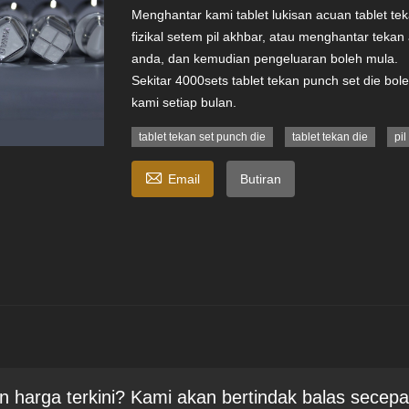
Menghantar kami tablet lukisan acuan tablet tek
fizikal setem pil akhbar, atau menghantar tekan
anda, dan kemudian pengeluaran boleh mula.
Sekitar 4000sets tablet tekan punch set die bole
kami setiap bulan.
tablet tekan set punch die
tablet tekan die
pil

Email
Butiran
n harga terkini? Kami akan bertindak balas secep