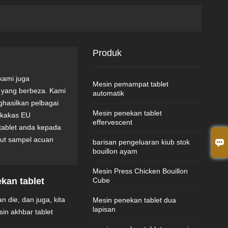
Produk
kami juga
Mesin pemampat tablet
 yang berbeza. Kami
automatik
hasilkan pelbagai
Mesin penekan tablet
rkakas EU
effervescent
tablet anda kepada
kut sampel acuan

barisan pengeluaran kiub stok
bouillon ayam
Mesin Press Chicken Bouillon
kan tablet
Cube
 die, dan juga, kita
Mesin penekan tablet dua
lapisan
in akhbar tablet