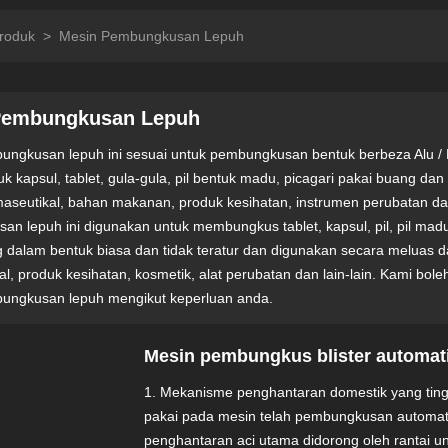
roduk
>
Mesin Pembungkusan Lepuh
Pembungkusan Lepuh
ungkusan lepuh ini sesuai untuk pembungkusan bentuk berbeza Alu / 
tuk kapsul, tablet, gula-gula, pil bentuk madu, picagari pakai buang d
rmaseutikal, bahan makanan, produk kesihatan, instrumen perubatan dan
n lepuh ini digunakan untuk membungkus tablet, kapsul, pil, pil madu,
 dalam bentuk biasa dan tidak teratur dan digunakan secara meluas 
al, produk kesihatan, kosmetik, alat perubatan dan lain-lain. Kami bo
ungkusan lepuh mengikut keperluan anda.
Mesin pembungkus blister automat
1. Mekanisme penghantaran domestik yang tingg
pakai pada mesin telah pembungkusan automatik
penghantaran aci utama didorong oleh rantai 