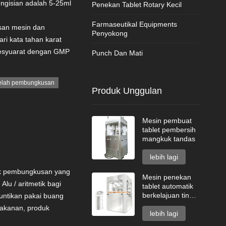
engisian adalah 5-25ml
Penekan Tablet Rotary Kecil
Farmaseutikal Equipments
san mesin dan
Penyokong
i kata tahan karat
esyuarat dengan GMP
Punch Dan Mati
elah pembungkusan
Produk Unggulan
Mesin pembuat
tablet pembersih
mangkuk tandas
lebih lagi
uk pembungkusan yang
Mesin penekan
Alu / aritmetik bagi
tablet automatik
berkelajuan tinggi
 suntikan pakai buang
siri GZPK720
makanan, produk
lebih lagi