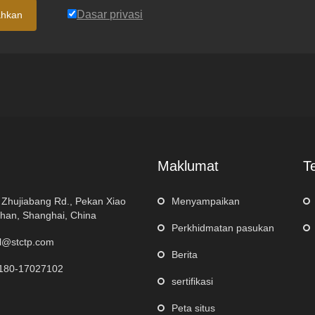
Dasar privasi
ahkan
Maklumat
T
 Zhujiabang Rd., Pekan Xiao
Menyampaikan
han, Shanghai, China
Perkhidmatan pasukan
l@stctp.com
Berita
180-17027102
sertifikasi
Peta situs