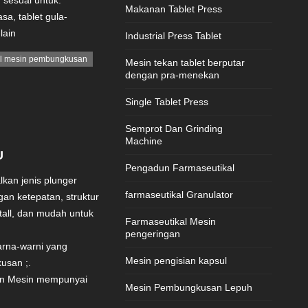
 sesuai untuk:
Makanan Tablet Press
sa, tablet gula-
lain
Industrial Press Tablet
il mesin pembungkusan
Mesin tekan tablet berputar
dengan pra-menekan
Single Tablet Press
Semprot Dan Grinding
Machine
U
Pengadun Farmaseutikal
kan jenis plunger
farmaseutikal Granulator
an ketepatan, struktur
all, dan mudah untuk
Farmaseutikal Mesin
pengeringan
arna-warni yang
Mesin pengisian kapsul
usan ;.
san Mesin mempunyai
Mesin Pembungkusan Lepuh