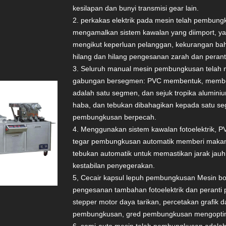
kesilapan dan bunyi transmisi gear lain.
2. perkakas elektrik pada mesin telah pembungku
mengamalkan sistem kawalan yang diimport, yan
mengikut keperluan pelanggan, kekurangan bah
hilang dan hilang pengesanan zarah dan peranti
3. Seluruh manual mesin pembungkusan telah
gabungan bersegmen: PVC membentuk, membe
adalah satu segmen, dan sejuk tropika alumin
haba, dan tebukan dibahagikan kepada satu s
pembungkusan berpecah.
4. Menggunakan sistem kawalan fotoelektrik, P
tegar pembungkusan automatik memberi makan, 
tebukan automatik untuk memastikan jarak jauh
kestabilan penyegerakan.
5, Cecair kapsul lepuh pembungkusan Mesin bo
pengesanan tambahan fotoelektrik dan peranti 
stepper motor daya tarikan, percetakan grafik d
pembungkusan, gred pembungkusan mengopt