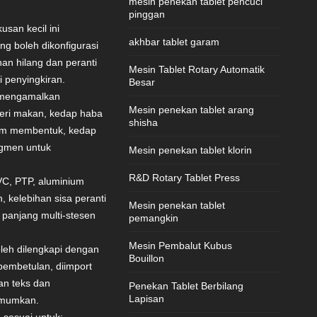
mesin penekan tablet pencuci
pinggan
san kecil ini
akhbar tablet garam
g boleh dikonfigurasi
an hilang dan peranti
Mesin Tablet Rotary Automatik
 penyingkiran.
Besar
 mengamalkan
Mesin penekan tablet arang
ri makan, kedap haba
shisha
ium membentuk, kedap
egmen untuk
Mesin penekan tablet klorin
R&D Rotary Tablet Press
VC, PTP, aluminium
kelebihan sisa peranti
Mesin penekan tablet
 panjang multi-stesen
pemangkin
Mesin Pembalut Kubus
leh dilengkapi dengan
Bouillon
pembetulan, diimport
an teks dan
Penekan Tablet Berbilang
Lapisan
imumkan.