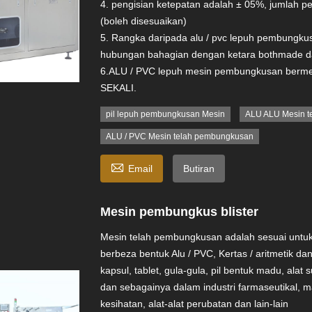
4. pengisian ketepatan adalah ± 05%, jumlah p
(boleh disesuaikan)
5. Rangka daripada alu / pvc lepuh pembungku
hubungan bahagian dengan ketara bothmade dar
6.ALU / PVC lepuh mesin pembungkusan berm
SEKALI.
pil lepuh pembungkusan Mesin
ALU ALU Mesin t
ALU / PVC Mesin telah pembungkusan

Email
Butiran
Mesin pembungkus blister
Mesin telah pembungkusan adalah sesuai unt
berbeza bentuk Alu / PVC, Kertas / aritmetik dan 
kapsul, tablet, gula-gula, pil bentuk madu, alat
dan sebagainya dalam industri farmaseutikal, 
kesihatan, alat-alat perubatan dan lain-lain