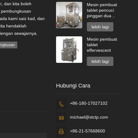
, dan kita boleh
Mesin pembuat
tablet pencuci
PP pembungkusan
pinggan dua
da kami saiz kad, dan
lapisan
kita hendaklah
lebih lagi
dengan sewajarnya.
Mesin pembuat
tablet
ungkusan
effervescent
lebih lagi
Hubungi Cara
+86-180-17027102

michael@stctp.com

+86-21-57668600
