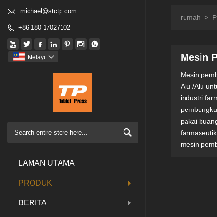

michael@stctp.com
rumah
>
P
+86-180-17027102








Mesin 
Melayu

Mesin pemb
Alu /Alu un
industri fa
pembungkusa
pakai buang

farmaseutik
mesin pemb
LAMAN UTAMA
PRODUK
BERITA