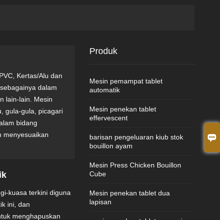
Produk
PVC, Kertas/Alu dan
Mesin pemampat tablet
an sebagainya dalam
automatik
 lain-lain. Mesin
Mesin penekan tablet
 gula-gula, picagari
effervescent
dalam bidang
leh menyesuaikan

barisan pengeluaran kiub stok
bouillon ayam
Mesin Press Chicken Bouillon
ik
Cube
i-kuasa terkini diguna
Mesin penekan tablet dua
lapisan
 ini, dan
untuk menghapuskan