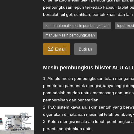
6. semi-auto mesin telah pembungkusan adalah
pembungkusan lepuh terkedap kapsul, tablet bia
bersalut, pil gel, suntikan, bentuk khas, dan lain-
lepuh automatik mesin pembungkusan
lepuh kec
manual Mesin pembungkusan

Email
Butiran
Mesin pembungkus blister ALU AL
1. Alu alu mesin pembungkusan telah mengamal
pemeteran pam untuk mengisi, ianya tinggi deng
pam adalah mudah untuk memasang dan uninst
pembersihan dan pensterilan.
2. PLC sistem kawalan, skrin sentuh yang berw
digunakan di halaman mesin pil telah pembungk
3. Ketua mengisi ini alu alu lepuh pembungku
peranti menjatuhkan anti-;