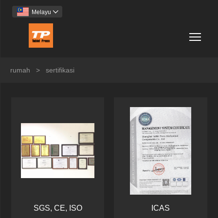
Melayu

Togg
rumah
>
sertifikasi
SGS, CE, ISO
ICAS