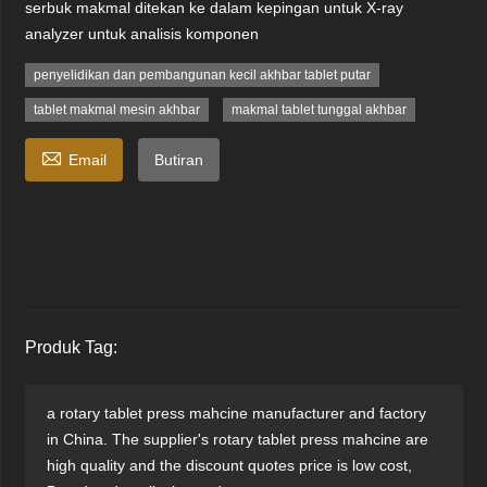
serbuk makmal ditekan ke dalam kepingan untuk X-ray
analyzer untuk analisis komponen
penyelidikan dan pembangunan kecil akhbar tablet putar
tablet makmal mesin akhbar
makmal tablet tunggal akhbar

Email
Butiran
Produk Tag:
a rotary tablet press mahcine manufacturer and factory
in China. The supplier's rotary tablet press mahcine are
high quality and the discount quotes price is low cost,