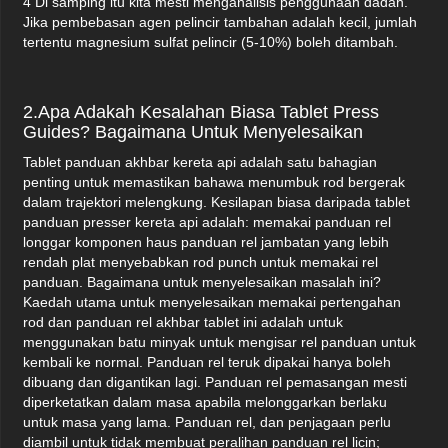
4 Di samping itu kita mesti menganalisis penggunaan dadah.
Jika pembebasan agen pelincir tambahan adalah kecil, jumlah
tertentu magnesium sulfat pelincir (5-10%) boleh ditambah.
2.Apa Adakah Kesalahan Biasa Tablet Press
Guides? Bagaimana Untuk Menyelesaikan
Tablet panduan akhbar kereta api adalah satu bahagian
penting untuk memastikan bahawa menumbuk rod bergerak
dalam trajektori melengkung. Kesilapan biasa daripada tablet
panduan presser kereta api adalah: memakai panduan rel
longgar komponen haus panduan rel jambatan yang lebih
rendah plat menyebabkan rod punch untuk memakai rel
panduan. Bagaimana untuk menyelesaikan masalah ini?
Kaedah utama untuk menyelesaikan memakai pertengahan
rod dan panduan rel akhbar tablet ini adalah untuk
menggunakan batu minyak untuk mengisar rel panduan untuk
kembali ke normal. Panduan rel teruk dipakai hanya boleh
dibuang dan digantikan lagi. Panduan rel pemasangan mesti
diperketatkan dalam masa apabila melonggarkan berlaku
untuk masa yang lama. Panduan rel, dan penjagaan perlu
diambil untuk tidak membuat peralihan panduan rel licin;