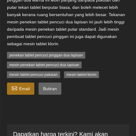
pinggan dua warna ini lebih panjang daripada pukulan dan
putar tekan tablet berputar biasa, dan boleh melecet lebih
banyak kerana ruang bersentuhan yang lebih besar. Tekanan
mesin penekan tablet pencuci dua lapisan ini jauh lebih tinggi
daripada mesin penekan tablet putar standard. Jadi mesin
pembuat tablet pencuci pinggan ini juga dapat digunakan
sebagai mesin tablet klorin.
penekan tablet pencuci pinggan dua lapisan
mesin penekan tablet pencuci dua lapisan
mesin tablet pencuci pakaian
mesin tablet klorin

Email
Butiran
Dapatkan harga terkini? Kami akan